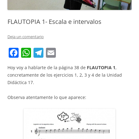
FLAUTOPIA 1- Escala e intervalos
Deja un comentario
F
W
T
E
a
h
el
m
Hoy voy a hablarte de la página 38 de
FLAUTOPIA 1
,
c
at
e
ai
concretamente de los ejercicios 1, 2, 3 y 4 de la Unidad
e
s
gr
l
Didáctica 17.
b
A
a
Observa atentamente lo que aparece:
o
p
m
o
p
k