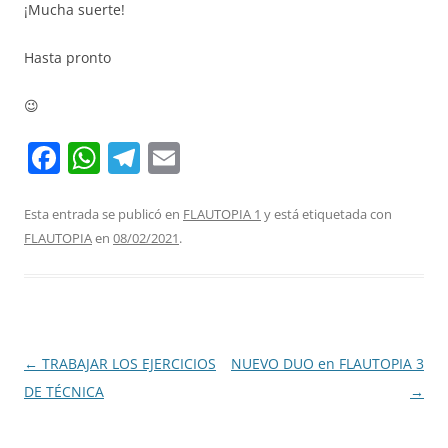
¡Mucha suerte!
Hasta pronto
😉
F
W
T
E
a
h
el
m
c
at
e
ai
Esta entrada se publicó en
FLAUTOPIA 1
y está etiquetada con
FLAUTOPIA
en
08/02/2021
.
e
s
gr
l
b
A
a
o
p
m
o
p
Navegación
←
TRABAJAR LOS EJERCICIOS
NUEVO DUO en FLAUTOPIA 3
k
de
DE TÉCNICA
→
entradas