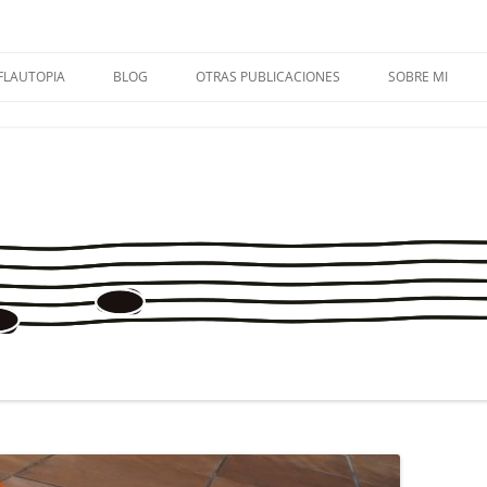
FLAUTOPIA
BLOG
OTRAS PUBLICACIONES
SOBRE MI
FLAUTOPÍA VOL. 1 + AUDIOS
FLAUTOPIA 1
OMIS CUARTETO DE FLAUTAS
CONTACTA
FLAUTOPÍA VOL. 2 + AUDIOS
FLAUTOPIA 2
MÚSICA EN PRIMARIA
FLAUTOPÍA VOL. 3 + AUDIOS
FLAUTOPIA 3
SOLFA.MÚSICA.ES
FLAUTOPÍA VOL. 4 + AUDIOS
FLAUTOPIA 4
CUADERNOS DE MÚSICA
ENTREVISTAS
APRECIACIÓN MUSICAL
FLAUTOPIADICT@S
MÉTODO CREATIVO PARA
TROMBÓN
CONSEJOS PARA MAMIS Y PAPIS
MIS EXPERIENCIAS