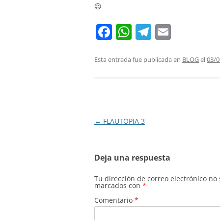
😉
F
W
T
E
a
h
el
m
c
at
e
ai
Esta entrada fue publicada en
BLOG
el
03/0
e
s
gr
l
b
A
a
o
p
m
o
p
Navegación
←
FLAUTOPIA 3
de
k
entradas
Deja una respuesta
Tu dirección de correo electrónico no
marcados con
*
Comentario
*