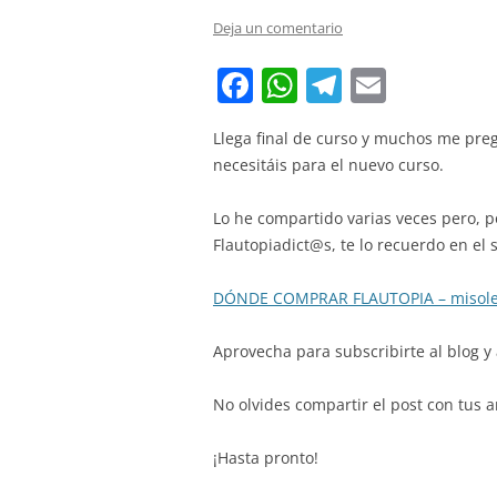
Deja un comentario
F
W
T
E
a
h
el
m
Llega final de curso y muchos me pre
c
at
e
ai
necesitáis para el nuevo curso.
e
s
gr
l
b
A
a
Lo he compartido varias veces pero, 
Flautopiadict@s, te lo recuerdo en el 
o
p
m
o
p
DÓNDE COMPRAR FLAUTOPIA – misol
k
Aprovecha para subscribirte al blog y 
No olvides compartir el post con tus
¡Hasta pronto!