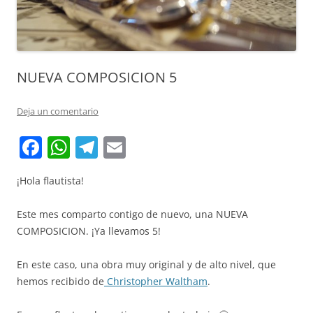
NUEVA COMPOSICION 5
Deja un comentario
F
W
T
E
a
h
el
m
¡Hola flautista!
c
at
e
ai
e
s
gr
l
Este mes comparto contigo de nuevo, una NUEVA
b
A
a
COMPOSICION. ¡Ya llevamos 5!
o
p
m
En este caso, una obra muy original y de alto nivel, que
o
p
hemos recibido de
Christopher Waltham
.
k