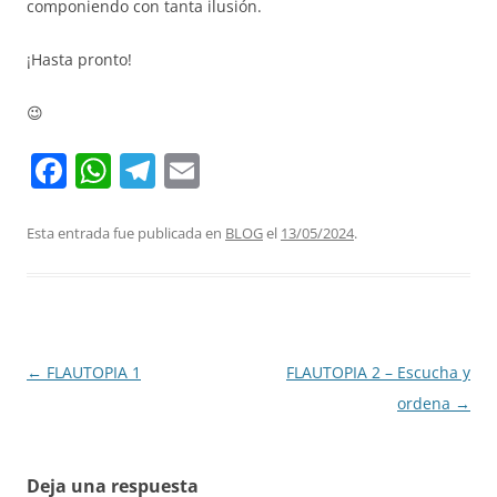
componiendo con tanta ilusión.
¡Hasta pronto!
😉
F
W
T
E
a
h
el
m
c
at
e
ai
Esta entrada fue publicada en
BLOG
el
13/05/2024
.
e
s
gr
l
b
A
a
o
p
m
o
p
Navegación
←
FLAUTOPIA 1
FLAUTOPIA 2 – Escucha y
de
ordena
→
k
entradas
Deja una respuesta