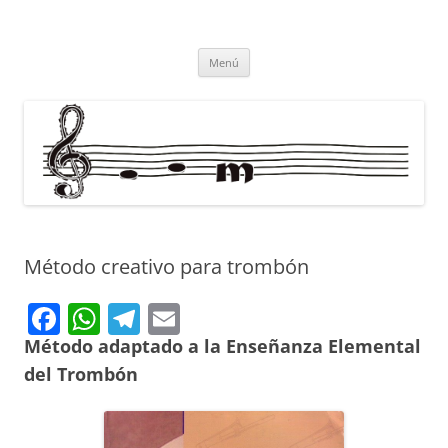
Saltar
al
misolesmusica
contenido
todo por la música
Menú
Método creativo para trombón
F
W
T
E
a
h
el
m
Método adaptado a la
Enseñanza Elemental
c
at
e
ai
del Trombón
e
s
gr
l
b
A
a