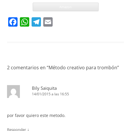
Amazon
F
W
T
E
a
h
el
m
c
at
e
ai
e
s
gr
l
b
A
a
o
p
m
2 comentarios en “
Método creativo para trombón
”
o
p
k
Bily Saiquita
14/01/2015 a las 16:55
por favor quiero este metodo.
↓
Responder