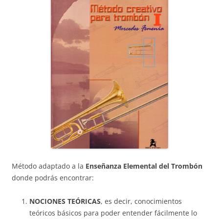
o
p
m
o
p
k
Método adaptado a la
Enseñanza Elemental del Trombón
donde podrás encontrar:
NOCIONES TEÓRICAS
, es decir, conocimientos
teóricos básicos para poder entender fácilmente lo