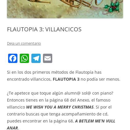
FLAUTOPIA 3: VILLANCICOS
Deja un comentario
F
W
T
E
a
h
el
m
Si en los dos primeros métodos de Flautopía has
c
at
e
ai
encontrado villancicos,
FLAUTOPIA 3
no podía ser menos.
e
s
gr
l
b
A
a
¿Te apetece que toque algún alumn@ sol@ con piano?
Entonces tienes en la página 68 del Anexo, el famoso
o
p
m
villancico
WE WISH YOU A MERRY CHRISTMAS
. Si por el
o
p
contrario buscas que tenga acompañamiento de cd,
k
puedes encontrar en la página 68,
A BETLEM ME’N VULL
ANAR
.