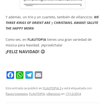
Y además, un trío y un cuarteto, también de villancicos:
WE
THREE KINGS OF ORIENT ARE
y
CHRISTIANS, AWAKE! SALUTE
THE HAPPY MORN
.
Como ves, en
FLAUTOPIA
tienes una gran variedad de
música para Navidad. ¡Aprovéchala!
¡FELIZ NAVIDAD! 😉
F
W
T
E
a
h
el
m
c
at
e
ai
Esta entrada se publicó en
FLAUTOPIA 3
y está etiquetada con
flauta travesera
,
FLAUTOPIA
,
villancicos
en
17/12/2014
.
e
s
gr
l
b
A
a