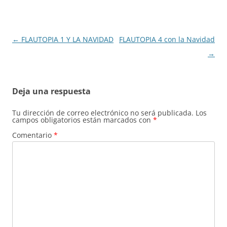
o
p
m
o
p
Navegación
←
FLAUTOPIA 1 Y LA NAVIDAD
FLAUTOPIA 4 con la Navidad
k
de
→
entradas
Deja una respuesta
Tu dirección de correo electrónico no será publicada.
Los
campos obligatorios están marcados con
*
Comentario
*