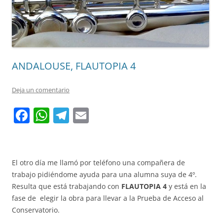
ANDALOUSE, FLAUTOPIA 4
Deja un comentario
F
W
T
E
a
h
el
m
c
at
e
ai
e
s
gr
l
El otro día me llamó por teléfono una compañera de
b
A
a
trabajo pidiéndome ayuda para una alumna suya de 4º.
Resulta que está trabajando con
FLAUTOPIA 4
y está en la
o
p
m
fase de elegir la obra para llevar a la Prueba de Acceso al
o
p
Conservatorio.