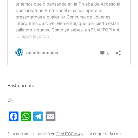
Hasta pronto
😉
F
W
T
E
a
h
el
m
c
at
e
ai
Esta entrada se publicó en
FLAUTOPIA 4
y está etiquetada con