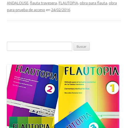
ANDALOUSE
,
flauta travesera
,
FLAUTOPIA
,
obra para flauta
,
obra
e
s
gr
l
para prueba de acceso
en
24/02/2016
.
b
A
a
o
p
m
o
p
k
Buscar: