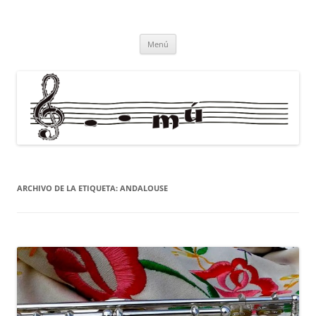
Saltar
al
misolesmusica
contenido
todo por la música
Menú
ARCHIVO DE LA ETIQUETA:
ANDALOUSE