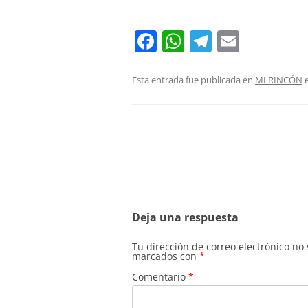
F
W
T
E
a
h
el
m
c
at
e
ai
Esta entrada fue publicada en
MI RINCÓN
e
e
s
gr
l
b
A
a
o
p
m
o
p
Navegación
de
k
entradas
Deja una respuesta
Tu dirección de correo electrónico no
marcados con
*
Comentario
*