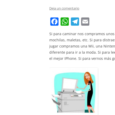
Deja un comentario
F
W
T
E
a
h
el
m
Si para caminar nos compramos unos z
c
at
e
ai
mochilas, maletas, etc. Si para distr
e
s
gr
l
jugar compramos una Wii, una Ninten
b
A
a
diferente para ir a la moda. Si para l
el mejor IPhone. Si para vernos más 
o
p
m
o
p
k