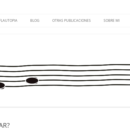
FLAUTOPIA
BLOG
OTRAS PUBLICACIONES
SOBRE MI
FLAUTOPÍA VOL. 1 + AUDIOS
FLAUTOPIA 1
OMIS CUARTETO DE FLAUTAS
CONTACTA
FLAUTOPÍA VOL. 2 + AUDIOS
FLAUTOPIA 2
MÚSICA EN PRIMARIA
FLAUTOPÍA VOL. 3 + AUDIOS
FLAUTOPIA 3
SOLFA.MÚSICA.ES
FLAUTOPÍA VOL. 4 + AUDIOS
FLAUTOPIA 4
CUADERNOS DE MÚSICA
ENTREVISTAS
APRECIACIÓN MUSICAL
FLAUTOPIADICT@S
MÉTODO CREATIVO PARA
TROMBÓN
CONSEJOS PARA MAMIS Y PAPIS
MIS EXPERIENCIAS
AR?