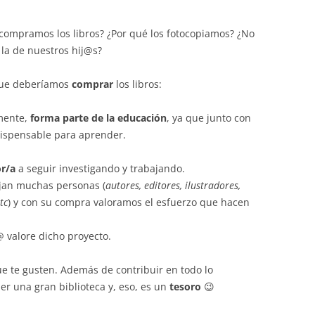
compramos los libros? ¿Por qué los fotocopiamos? ¿No
la de nuestros hij@s?
 que deberíamos
comprar
los libros:
mente,
forma parte de la educación
, ya que junto con
ndispensable para aprender.
r/a
a seguir investigando y trabajando.
ajan muchas personas (
autores, editores, ilustradores,
tc
) y con su compra valoramos el esfuerzo que hacen
valore dicho proyecto.
ue te gusten. Además de contribuir en todo lo
er una gran biblioteca y, eso, es un
tesoro
😉