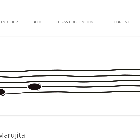
FLAUTOPIA
BLOG
OTRAS PUBLICACIONES
SOBRE MI
FLAUTOPÍA VOL. 1 + AUDIOS
FLAUTOPIA 1
OMIS CUARTETO DE FLAUTAS
CONTACTA
FLAUTOPÍA VOL. 2 + AUDIOS
FLAUTOPIA 2
MÚSICA EN PRIMARIA
FLAUTOPÍA VOL. 3 + AUDIOS
FLAUTOPIA 3
SOLFA.MÚSICA.ES
FLAUTOPÍA VOL. 4 + AUDIOS
FLAUTOPIA 4
CUADERNOS DE MÚSICA
ENTREVISTAS
APRECIACIÓN MUSICAL
FLAUTOPIADICT@S
MÉTODO CREATIVO PARA
TROMBÓN
CONSEJOS PARA MAMIS Y PAPIS
MIS EXPERIENCIAS
Marujita