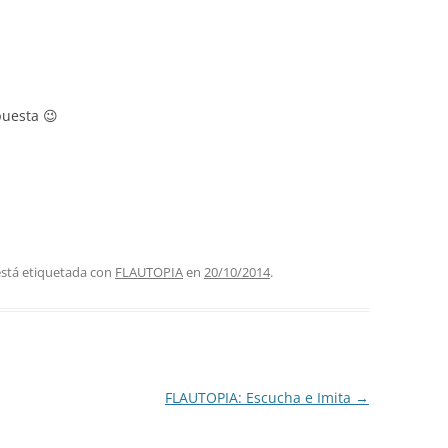
puesta 😉
está etiquetada con
FLAUTOPIA
en
20/10/2014
.
FLAUTOPIA: Escucha e Imita
→