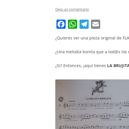
Deja un comentario
F
W
T
E
a
h
el
m
¿Quieres ver una pieza original de FL
c
at
e
ai
e
s
gr
l
¿Una melodía bonita que a tod@s los 
b
A
a
¿Si?.Entonces, ¡aquí tienes
LA BRUJIT
o
p
m
o
p
k