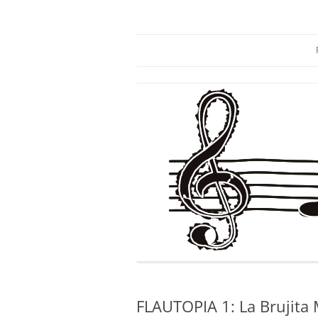
Saltar
al
contenido
todo por la música
misolesmusica
FLAUTOPIA 1: La Brujita 