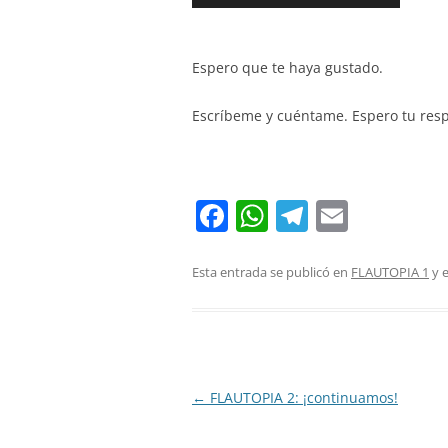
Espero que te haya gustado.
Escríbeme y cuéntame. Espero tu res
F
W
T
E
a
h
el
m
c
at
e
ai
Esta entrada se publicó en
FLAUTOPIA 1
y 
e
s
gr
l
b
A
a
o
p
m
o
p
Navegación
←
FLAUTOPIA 2: ¡continuamos!
de
k