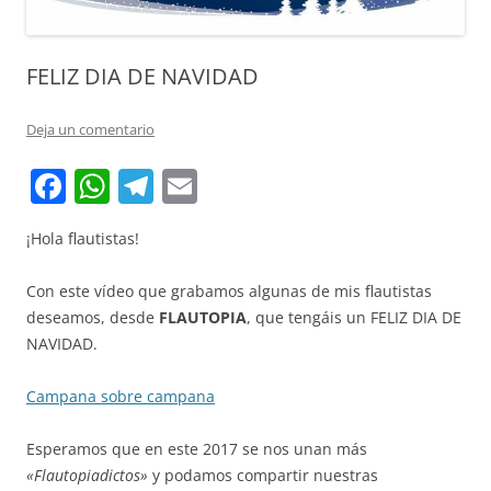
FELIZ DIA DE NAVIDAD
Deja un comentario
F
W
T
E
a
h
el
m
¡Hola flautistas!
c
at
e
ai
e
s
gr
l
Con este vídeo que grabamos algunas de mis flautistas
b
A
a
deseamos, desde
FLAUTOPIA
, que tengáis un FELIZ DIA DE
NAVIDAD.
o
p
m
o
p
Campana sobre campana
k
Esperamos que en este 2017 se nos unan más
«Flautopiadictos»
y podamos compartir nuestras