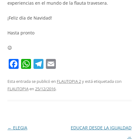
experiencias en el mundo de la flauta travesera.
¡Feliz día de Navidad!
Hasta pronto
😉
F
W
T
E
a
h
el
m
c
at
e
ai
Esta entrada se publicó en
FLAUTOPIA 2
y está etiquetada con
FLAUTOPIA
en
25/12/2016
.
e
s
gr
l
b
A
a
o
p
m
o
p
Navegación
←
ELEGIA
EDUCAR DESDE LA IGUALDAD
k
de
→