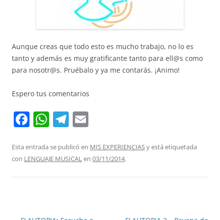
Aunque creas que todo esto es mucho trabajo, no lo es
tanto y además es muy gratificante tanto para ell@s como
para nosotr@s. Pruébalo y ya me contarás. ¡Animo!
Espero tus comentarios
F
W
T
E
a
h
el
m
c
at
e
ai
Esta entrada se publicó en
MIS EXPERIENCIAS
y está etiquetada
con
LENGUAJE MUSICAL
en
03/11/2014
.
e
s
gr
l
b
A
a
o
p
m
o
p