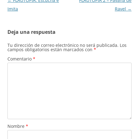
Navegación
←
FLAUTOPIA: Escucha e
FLAUTOPIA 2 – Pavana de
k
de
Imita
Ravel
→
entradas
Deja una respuesta
Tu dirección de correo electrónico no será publicada.
Los
campos obligatorios están marcados con
*
Comentario
*
Nombre
*