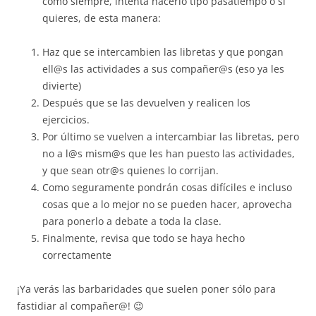
como siempre, intenta hacerlo tipo pasatiempo o si
quieres, de esta manera:
Haz que se intercambien las libretas y que pongan
ell@s las actividades a sus compañer@s (eso ya les
divierte)
Después que se las devuelven y realicen los
ejercicios.
Por último se vuelven a intercambiar las libretas, pero
no a l@s mism@s que les han puesto las actividades,
y que sean otr@s quienes lo corrijan.
Como seguramente pondrán cosas difíciles e incluso
cosas que a lo mejor no se pueden hacer, aprovecha
para ponerlo a debate a toda la clase.
Finalmente, revisa que todo se haya hecho
correctamente
¡Ya verás las barbaridades que suelen poner sólo para
fastidiar al compañer@! 😉