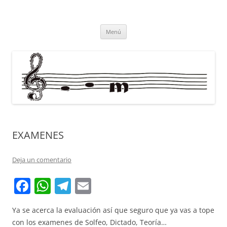
Saltar
al
misolesmusica
contenido
todo por la música
Menú
EXAMENES
Deja un comentario
F
W
T
E
a
h
el
m
Ya se acerca la evaluación así que seguro que ya vas a tope
c
at
e
ai
con los examenes de Solfeo, Dictado, Teoría…