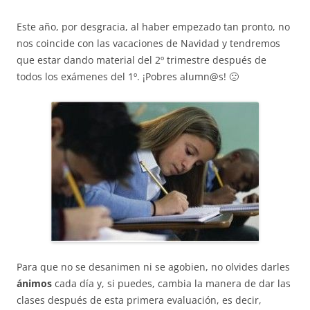
e
s
gr
l
b
A
a
Este año, por desgracia, al haber empezado tan pronto, no
nos coincide con las vacaciones de Navidad y tendremos
o
p
m
que estar dando material del 2º trimestre después de
o
p
todos los exámenes del 1º. ¡Pobres alumn@s! 🙁
k
Para que no se desanimen ni se agobien, no olvides darles
ánimos
cada día y, si puedes, cambia la manera de dar las
clases después de esta primera evaluación, es decir,