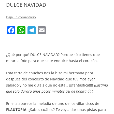
DULCE NAVIDAD
Deja un comentario
F
W
T
E
a
h
el
m
c
at
e
ai
e
s
gr
l
¿Qué por qué DULCE NAVIDAD? Porque sólo tienes que
b
A
a
mirar la foto para que se te endulce hasta el corazón.
o
p
m
Esta tarta de chuches nos la hizo mi hermana para
o
p
después del concierto de Navidad que tuvimos ayer
k
sábado y no me digáis que no está… ¡¡¡fantástica!!!!
(Lástima
que sólo durara unos pocos minutos así de bonita
🙁 )
En ella aparece la melodía de uno de los villancicos de
FLAUTOPIA
. ¿Sabes cuál es? Te voy a dar unas pistas para