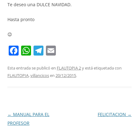
Te deseo una DULCE NAVIDAD.
Hasta pronto
😉
F
W
T
E
a
h
el
m
c
at
e
ai
Esta entrada se publicó en
FLAUTOPIA 2
y está etiquetada con
FLAUTOPIA
,
villancicos
en
20/12/2015
.
e
s
gr
l
b
A
a
o
p
m
o
p
Navegación
←
MANUAL PARA EL
FELICITACION
→
k
de
PROFESOR
entradas