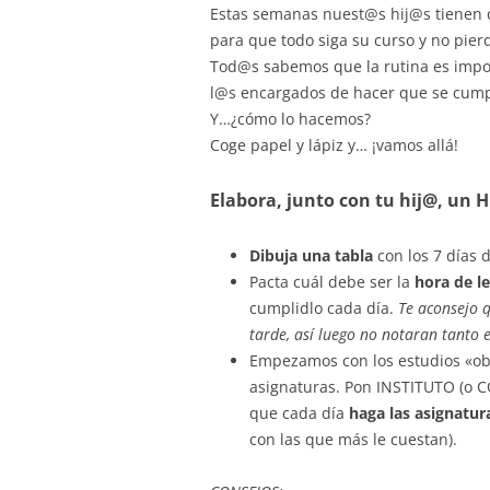
Estas semanas nuest@s hij@s tienen q
c
at
e
ai
para que todo siga su curso y no pierd
e
s
gr
l
Tod@s sabemos que la rutina es impo
b
A
a
l@s encargados de hacer que se cump
Y…¿cómo lo hacemos?
o
p
m
Coge papel y lápiz y… ¡vamos allá!
o
p
k
Elabora, junto con tu hij@, un
H
Dibuja una tabla
con los 7 días 
Pacta cuál debe ser la
hora de l
cumplidlo cada día.
Te aconsejo 
tarde, así luego no notaran tanto 
Empezamos con los estudios «obli
asignaturas. Pon INSTITUTO (o C
que cada día
haga las asignatur
con las que
más
le cuestan).