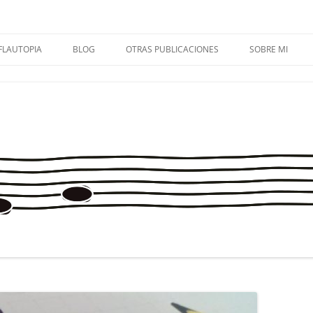
FLAUTOPIA
BLOG
OTRAS PUBLICACIONES
SOBRE MI
FLAUTOPÍA VOL. 1 + AUDIOS
FLAUTOPIA 1
OMIS CUARTETO DE FLAUTAS
CONTACTA
FLAUTOPÍA VOL. 2 + AUDIOS
FLAUTOPIA 2
MÚSICA EN PRIMARIA
FLAUTOPÍA VOL. 3 + AUDIOS
FLAUTOPIA 3
SOLFA.MÚSICA.ES
FLAUTOPÍA VOL. 4 + AUDIOS
FLAUTOPIA 4
CUADERNOS DE MÚSICA
ENTREVISTAS
APRECIACIÓN MUSICAL
FLAUTOPIADICT@S
MÉTODO CREATIVO PARA
TROMBÓN
CONSEJOS PARA MAMIS Y PAPIS
MIS EXPERIENCIAS