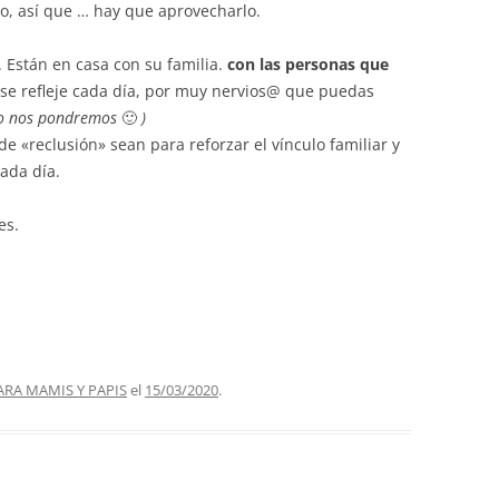
, así que … hay que aprovecharlo.
stán en casa con su familia.
con las personas que
o se refleje cada día, por muy nervios@ que puedas
o nos pondremos
🙂
)
e «reclusión» sean para reforzar el vínculo familiar y
cada día.
es.
ARA MAMIS Y PAPIS
el
15/03/2020
.