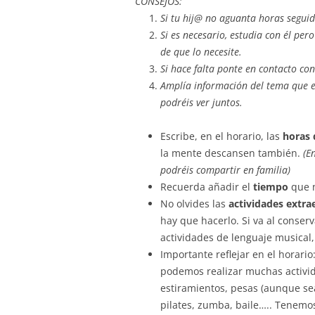
CONSEJOS:
Si tu hij@ no aguanta horas seguid
Si es necesario, estudia con él pero
de que lo necesite.
Si hace falta ponte en contacto co
Amplía información del tema que e
podréis ver juntos.
Escribe, en el horario, las
horas 
la mente descansen también.
(En
podréis compartir en familia)
Recuerda añadir el
tiempo
que n
No olvides las
actividades extra
hay que hacerlo. Si va al conserv
actividades de lenguaje musical,
Importante reflejar en el horario
podemos realizar muchas activida
estiramientos, pesas (aunque sea
pilates, zumba, baile….. Tenemo