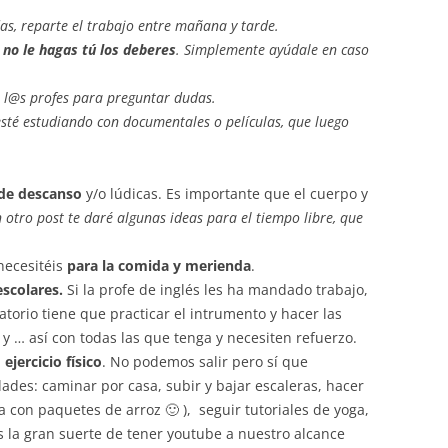
as, reparte el trabajo entre mañana y tarde.
no le hagas tú los deberes
. Simplemente ayúdale en caso
n l@s profes para preguntar dudas.
sté estudiando con documentales o películas, que luego
de descanso
y/o lúdicas. Es importante que el cuerpo y
 otro post te daré algunas ideas para el tiempo libre, que
ecesitéis
para la comida y merienda
.
escolares.
Si la profe de inglés les ha mandado trabajo,
atorio tiene que practicar el intrumento y hacer las
 y … así con todas las que tenga y necesiten refuerzo.
:
ejercicio físico
. No podemos salir pero sí que
des: caminar por casa, subir y bajar escaleras, hacer
 con paquetes de arroz 🙂 ), seguir tutoriales de yoga,
s la gran suerte de tener youtube a nuestro alcance