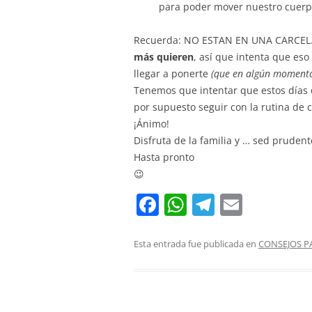
para poder mover nuestro cuerpo
Recuerda: NO ESTAN EN UNA CARCEL. E
más quieren
, así que intenta que es
llegar a ponerte
(que en algún moment
Tenemos que intentar que estos días d
por supuesto seguir con la rutina de 
¡Ánimo!
Disfruta de la familia y … sed prudent
Hasta pronto
😉
F
W
T
E
a
h
el
m
c
at
e
ai
Esta entrada fue publicada en
CONSEJOS P
e
s
gr
l
b
A
a