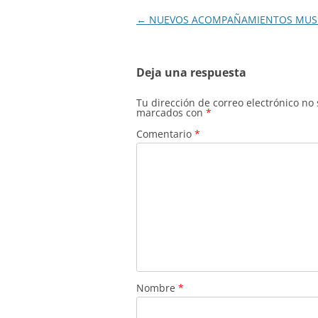
o
p
m
o
p
Navegación
←
NUEVOS ACOMPAÑAMIENTOS MUSI
de
k
entradas
Deja una respuesta
Tu dirección de correo electrónico no
marcados con
*
Comentario
*
Nombre
*