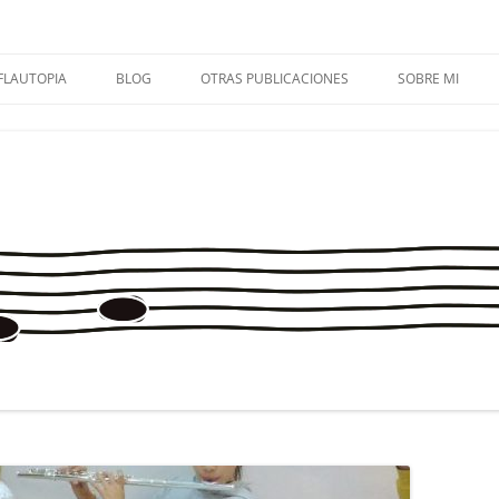
FLAUTOPIA
BLOG
OTRAS PUBLICACIONES
SOBRE MI
FLAUTOPÍA VOL. 1 + AUDIOS
FLAUTOPIA 1
OMIS CUARTETO DE FLAUTAS
CONTACTA
FLAUTOPÍA VOL. 2 + AUDIOS
FLAUTOPIA 2
MÚSICA EN PRIMARIA
FLAUTOPÍA VOL. 3 + AUDIOS
FLAUTOPIA 3
SOLFA.MÚSICA.ES
FLAUTOPÍA VOL. 4 + AUDIOS
FLAUTOPIA 4
CUADERNOS DE MÚSICA
ENTREVISTAS
APRECIACIÓN MUSICAL
FLAUTOPIADICT@S
MÉTODO CREATIVO PARA
TROMBÓN
CONSEJOS PARA MAMIS Y PAPIS
MIS EXPERIENCIAS