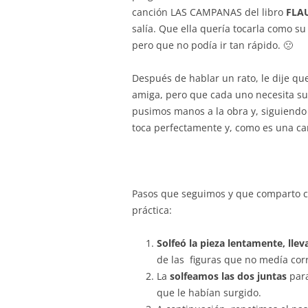
e
s
gr
l
canción LAS CAMPANAS del libro
FLA
b
A
a
salía. Que ella quería tocarla como 
pero que no podía ir tan rápido. 🙁
o
p
m
o
p
Después de hablar un rato, le dije que
k
amiga, pero que cada uno necesita su 
pusimos manos a la obra y, siguiendo 
toca perfectamente y, como es una ca
Pasos que seguimos y que comparto con
práctica:
Solfeó la pieza lentamente, lle
de las figuras que no medía cor
La
solfeamos las dos juntas
para
que le habían surgido.