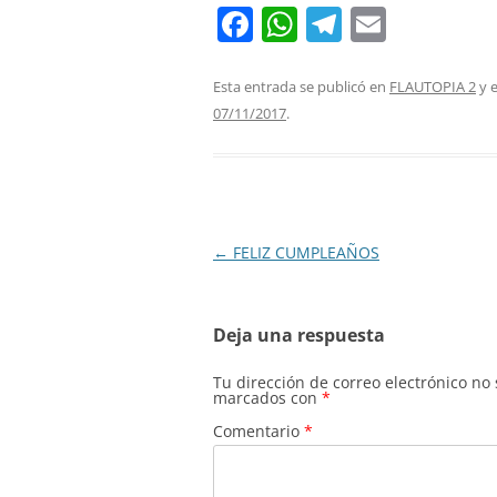
F
W
T
E
a
h
el
m
c
at
e
ai
Esta entrada se publicó en
FLAUTOPIA 2
y 
07/11/2017
.
e
s
gr
l
b
A
a
o
p
m
o
p
Navegación
←
FELIZ CUMPLEAÑOS
k
de
entradas
Deja una respuesta
Tu dirección de correo electrónico no
marcados con
*
Comentario
*