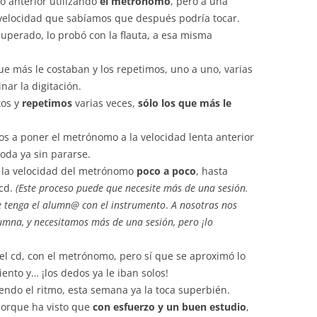
o anterior utilizando
el metrónomo
, pero a una
a velocidad que sabíamos que después podría tocar.
uperado, lo probó con la flauta, a esa misma
 más le costaban y los repetimos, uno a uno, varias
nar la digitación.
tos y
repetimos
varias veces,
sólo los que más le
os a poner el metrónomo a la velocidad lenta anterior
toda ya sin pararse.
 la velocidad del metrónomo
poco a poco
, hasta
 cd.
(Este proceso puede que necesite más de una sesión.
e tenga el alumn@ con el instrumento
.
A nosotras nos
lumna, y necesitamos más de una sesión, pero ¡lo
el cd, con el metrónomo, pero sí que se aproximó lo
nto y… ¡los dedos ya le iban solos!
endo el ritmo, esta semana ya la toca superbién.
porque ha visto que
con esfuerzo y un buen estudio
,