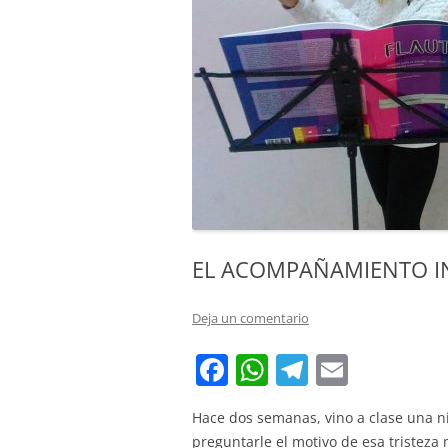
EL ACOMPAÑAMIENTO 
Deja un comentario
F
W
T
E
a
h
el
m
Hace dos semanas, vino a clase una n
c
at
e
ai
preguntarle el motivo de esa tristeza